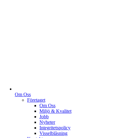
Om Oss
Företaget
Om Oss
Miljö & Kvalitet
Jobb
Nyheter
Integritetspolicy
Visselblåsning