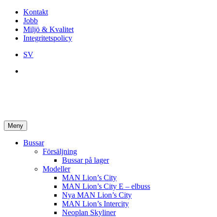
Kontakt
Jobb
Miljö & Kvalitet
Integritetspolicy
SV
Meny
Bussar
Försäljning
Bussar på lager
Modeller
MAN Lion’s City
MAN Lion’s City E – elbuss
Nya MAN Lion’s City
MAN Lion’s Intercity
Neoplan Skyliner