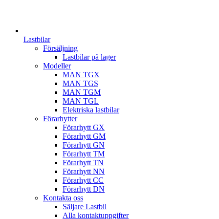
Lastbilar
Försäljning
Lastbilar på lager
Modeller
MAN TGX
MAN TGS
MAN TGM
MAN TGL
Elektriska lastbilar
Förarhytter
Förarhytt GX
Förarhytt GM
Förarhytt GN
Förarhytt TM
Förarhytt TN
Förarhytt NN
Förarhytt CC
Förarhytt DN
Kontakta oss
Säljare Lastbil
Alla kontaktuppgifter