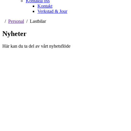
Kontakta oss
Kontakt
Verkstad & Jour
Personal
Lastbilar
Nyheter
Här kan du ta del av vårt nyhetsflöde
Neoplan är officiell importör för MAN Truck & Bus AGs
bussprogram i Sverige vilket innefattar varumärkena Neoplan och
MAN. Lion's Trucks AB är officiell importör för MAN Truck &
Bus AGs lastbilsprogram samt MAN Transportbilar.
Svenska Neoplan AB