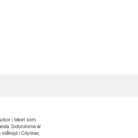
Neoplans volymmmodell med ”Sharp-Cut” desig
iumbuss av yppersta klass, en riktig lyx-limou
luckor i taket som
anda. Sidorutorna är
ståhöjd i Cityliner,