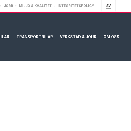
JOBB
MILJÖ & KVALITET
INTEGRITETSPOLICY
SV
ILAR
TRANSPORTBILAR
VERKSTAD & JOUR
OM OSS