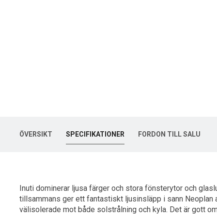
Cityliner är 
Prem
ÖVERSIKT
SPECIFIKATIONER
FORDON TILL SALU
Inuti dominerar ljusa färger och stora fönsterytor och glas
tillsammans ger ett fantastiskt ljusinsläpp i sann Neoplan 
välisolerade mot både solstrålning och kyla. Det är gott om 