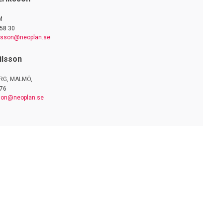
M
58 30
ksson@neoplan.se
ilsson
RG, MALMÖ,
 76
sson@neoplan.se