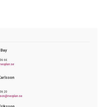
 Bay
06 66
neoplan.se
Karlsson
36 20
lsson@neoplan.se
Eriksson