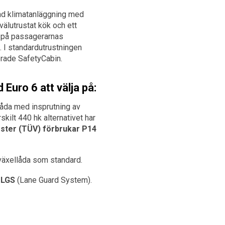
rad klimatanläggning med
välutrustat kök och ett
 på passagerarnas
t. I standardutrustningen
rade SafetyCabin.
 Euro 6 att välja på:
 båda med insprutning av
kilt 440 hk alternativet har
ester (TÜV) förbrukar P14
växellåda som standard.
h
LGS
(Lane Guard System).