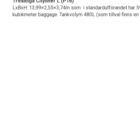
Treaxliga Cityliner L (P16)
LxBxH: 13,99×2,55×3,74m som i standardutförandet har 59
kubikmeter baggage. Tankvolym 480L (som tillval finns en 