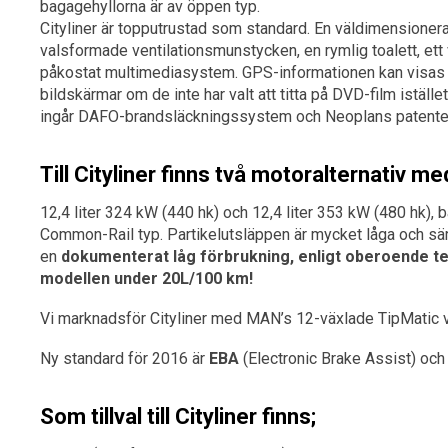
bagagehyllorna är av öppen typ.
Cityliner är topputrustad som standard. En väldimensione
valsformade ventilationsmunstycken, en rymlig toalett, ett 
påkostat multimediasystem. GPS-informationen kan visas
bildskärmar om de inte har valt att titta på DVD-film iställe
ingår DAFO-brandsläckningssystem och Neoplans patente
Till Cityliner finns två motoralternativ med
12,4 liter 324 kW (440 hk) och 12,4 liter 353 kW (480 hk),
Common-Rail typ. Partikelutsläppen är mycket låga och särs
en
dokumenterat låg förbrukning, enligt oberoende t
modellen under 20L/100 km!
Vi marknadsför Cityliner med MAN’s 12-växlade TipMatic 
Ny standard för 2016 är
EBA
(Electronic Brake Assist) oc
Som tillval till Cityliner finns;