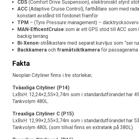
CDS
(Comfort Drive Suspension), elektroniskt styrd st
ACC
(Adaptive Cruise Control), farthållare som med rada
konstant avstånd till fordonet framför
TPM
– (Tyre Pressure management) – däcktrycksöverv
MAN-EfficentCruise
som är ett GPS stöd till ACC som hjä
backig terräng
Bi-Xenon
-strålkastare med separat kurvljus som ”ser ru
Backkamera
och
framåtsiktkamera
för passagerarna
Fakta
Neoplan Cityliner finns i tre storlekar;
Tvåaxliga Cityliner (P14)
LxBxH: 12,24×2,55×3,74m som i standardutförandet har 49 
Tankvolym 480L.
Treaxliga Cityliner C (P15)
LxBxH: 12,99×2,55×3,74m som i standardutförandet har 53
Tankvolym 480L (som tillval finns en extratank på 380L).