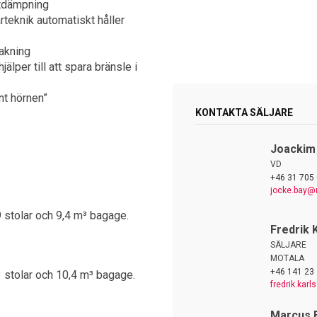
ötdämpning
rteknik automatiskt håller
akning
lper till att spara bränsle i
nt hörnen”
KONTAKTA SÄLJARE
Joackim
VD
+46 31 705 
jocke.bay@
stolar och 9,4 m³ bagage.
Fredrik 
SÄLJARE
MOTALA
+46 141 23 
 stolar och 10,4 m³ bagage.
fredrik.kar
Marcus 