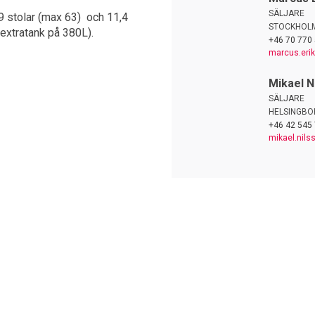
SÄLJARE
 stolar (max 63) och 11,4
STOCKHOL
extratank på 380L).
+46 70 770 
marcus.eri
Mikael N
SÄLJARE
HELSINGBO
+46 42 545
mikael.nil