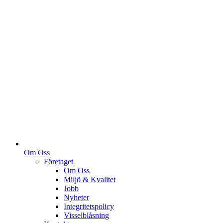
Om Oss
Företaget
Om Oss
Miljö & Kvalitet
Jobb
Nyheter
Integritetspolicy
Visselblåsning