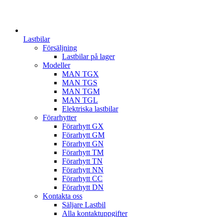
Lastbilar
Försäljning
Lastbilar på lager
Modeller
MAN TGX
MAN TGS
MAN TGM
MAN TGL
Elektriska lastbilar
Förarhytter
Förarhytt GX
Förarhytt GM
Förarhytt GN
Förarhytt TM
Förarhytt TN
Förarhytt NN
Förarhytt CC
Förarhytt DN
Kontakta oss
Säljare Lastbil
Alla kontaktuppgifter