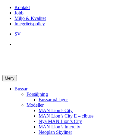
Kontakt
Jobb
Miljö & Kvalitet
Integritetspolicy
SV
Meny
Bussar
Försäljning
Bussar på lager
Modeller
MAN Lion’s City
MAN Lion’s City E – elbuss
Nya MAN Lion’s City
MAN Lion’s Intercity
Neoplan Skyliner