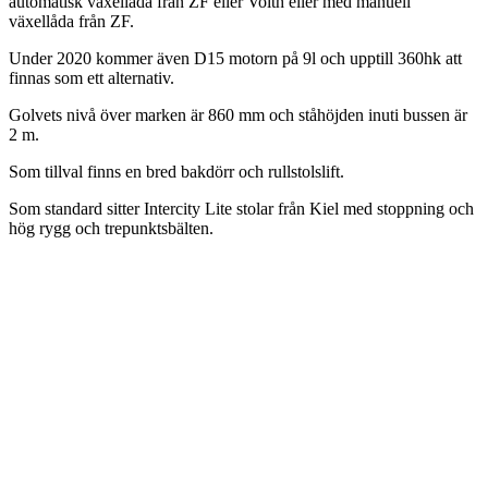
automatisk växellåda från ZF eller Voith eller med manuell
växellåda från ZF.
Under 2020 kommer även D15 motorn på 9l och upptill 360hk att
finnas som ett alternativ.
Golvets nivå över marken är 860 mm och ståhöjden inuti bussen är
2 m.
Som tillval finns en bred bakdörr och rullstolslift.
Som standard sitter Intercity Lite stolar från Kiel med stoppning och
hög rygg och trepunktsbälten.