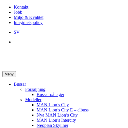
Kontakt
Jobb
Miljö & Kvalitet
Integritetspolicy
SV
Meny
Bussar
Försäljning
Bussar på lager
Modeller
MAN Lion’s City
MAN Lion’s City E – elbuss
Nya MAN Lion’s City
MAN Lion’s Intercity
Neoplan Skyliner