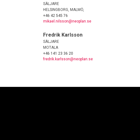
SÄLJARE
HELSINGBORG, MALMÖ,
+46 42 545 76
mikael.nilsson@neoplan.se
Fredrik Karlsson
SÄLJARE
MOTALA
+46 141 23 36 20
fredrik.karlsson@neoplan.se