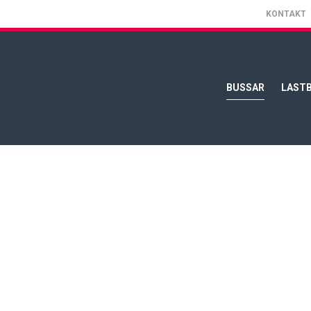
KONTAKT
BUSSAR
LASTB
Nya MAN Lion's Cit