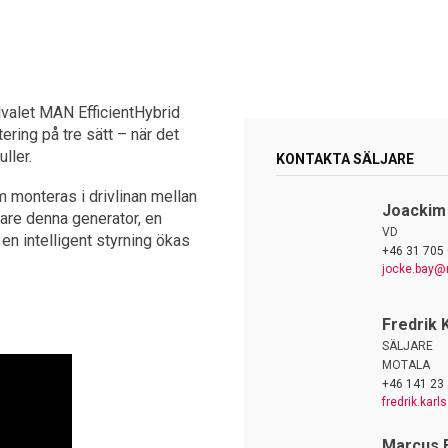
llvalet MAN EfficientHybrid
ering på tre sätt – när det
ller.
KONTAKTA SÄLJARE
 monteras i drivlinan mellan
Joackim
are denna generator, en
VD
en intelligent styrning ökas
+46 31 705 
jocke.bay@
Fredrik 
SÄLJARE
MOTALA
+46 141 23 
fredrik.kar
Marcus 