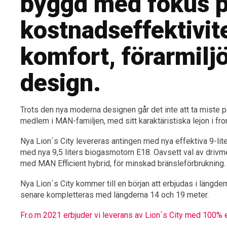
byggd med fokus 
kostnadseffektivite
komfort, förarmilj
design.
Trots den nya moderna designen går det inte att ta miste på
medlem i MAN-familjen, med sitt karaktäristiska lejon i fro
Nya Lion´s City levereras antingen med nya effektiva 9-lit
med nya 9,5 liters biogasmotorn E18. Oavsett val av drivm
med MAN Efficient hybrid, för minskad bränsleförbrukning.
Nya Lion´s City kommer till en början att erbjudas i längder
senare kompletteras med längderna 14 och 19 meter.
Fr.o.m 2021 erbjuder vi leverans av Lion´s City med 100% e