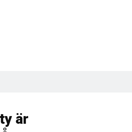
 City är byggd med fokus på kostnadseffekti
förarmiljö och design.
ty är