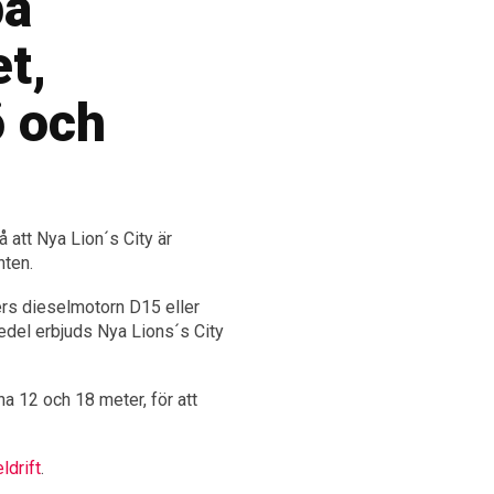
på
t,
ö och
 att Nya Lion´s City är
nten.
ers dieselmotorn D15 eller
edel erbjuds Nya Lions´s City
na 12 och 18 meter, för att
ldrift
.