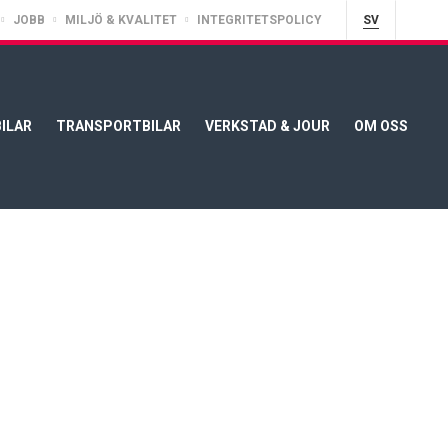
JOBB
MILJÖ & KVALITET
INTEGRITETSPOLICY
SV
ILAR
TRANSPORTBILAR
VERKSTAD & JOUR
OM OSS
y