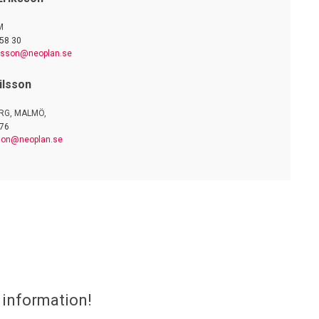
M
58 30
ksson@neoplan.se
ilsson
RG, MALMÖ,
 76
sson@neoplan.se
 information!