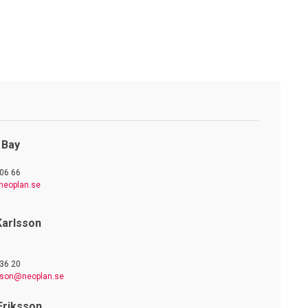
 Bay
06 66
neoplan.se
Karlsson
36 20
lsson@neoplan.se
Eriksson