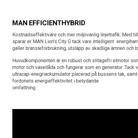
MAN EFFICIENTHYBRID
Kostnadseffektivare och mer miljövänlig linjetrafik: Med ti
sparar er MAN Lion’s City G tack vare intelligent energihant
gäller bränsleförbrukning, utsläpp av skadliga ämnen och bu
Huvudkomponenten är en robust och slitagefri elmotor som
motor och växellåda och fungerar som en generator. Tack v
ultracap-enegriackumulator placerad på bussens tak, samt 
fordonets energieffektivitet i betydande
omfattning.