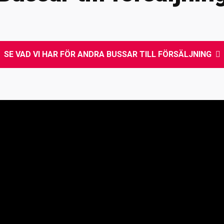
SE VAD VI HAR FÖR ANDRA BUSSAR TILL FÖRSÄLJNING
oplan AB
Neoplan Väst AB
Neopl
Kurvaleden 4
Knipplekullen 3B
Ba
ungens Kurva
417 05 Göteborg
25
 14 00
+46 31-705 06 60
+4
Copyright © 2021 Sv