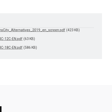
sCity_Alternatives_2019_en_screen.pdf
423 KB
4C-12C-EN.pdf
63 KB
4C-18C-EN.pdf
586 KB
g