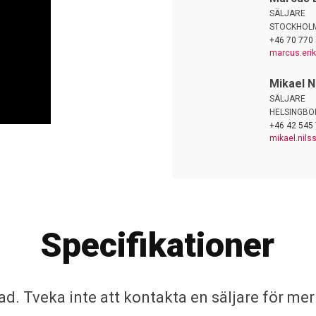
SÄLJARE
STOCKHOL
+46 70 770 
marcus.eri
Mikael N
SÄLJARE
HELSINGBO
+46 42 545
mikael.nil
Specifikationer
ad. Tveka inte att kontakta en säljare för mer