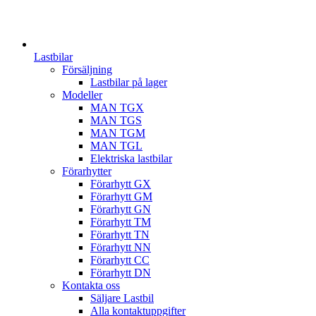
Lastbilar
Försäljning
Lastbilar på lager
Modeller
MAN TGX
MAN TGS
MAN TGM
MAN TGL
Elektriska lastbilar
Förarhytter
Förarhytt GX
Förarhytt GM
Förarhytt GN
Förarhytt TM
Förarhytt TN
Förarhytt NN
Förarhytt CC
Förarhytt DN
Kontakta oss
Säljare Lastbil
Alla kontaktuppgifter