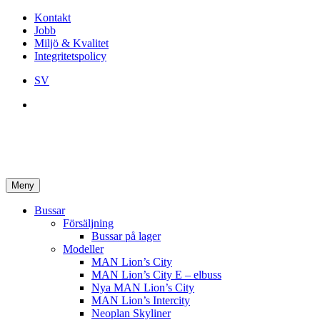
Kontakt
Jobb
Miljö & Kvalitet
Integritetspolicy
SV
Meny
Bussar
Försäljning
Bussar på lager
Modeller
MAN Lion’s City
MAN Lion’s City E – elbuss
Nya MAN Lion’s City
MAN Lion’s Intercity
Neoplan Skyliner