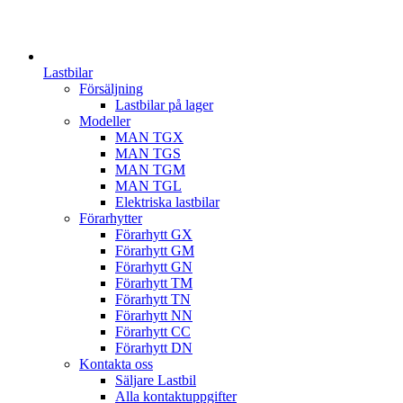
Lastbilar
Försäljning
Lastbilar på lager
Modeller
MAN TGX
MAN TGS
MAN TGM
MAN TGL
Elektriska lastbilar
Förarhytter
Förarhytt GX
Förarhytt GM
Förarhytt GN
Förarhytt TM
Förarhytt TN
Förarhytt NN
Förarhytt CC
Förarhytt DN
Kontakta oss
Säljare Lastbil
Alla kontaktuppgifter