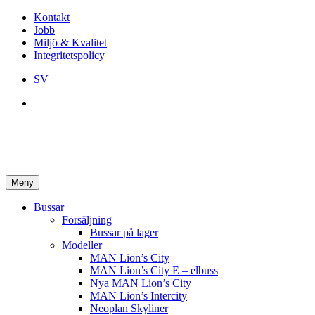
Kontakt
Jobb
Miljö & Kvalitet
Integritetspolicy
SV
Meny
Bussar
Försäljning
Bussar på lager
Modeller
MAN Lion’s City
MAN Lion’s City E – elbuss
Nya MAN Lion’s City
MAN Lion’s Intercity
Neoplan Skyliner