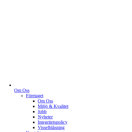
Om Oss
Företaget
Om Oss
Miljö & Kvalitet
Jobb
Nyheter
Integritetspolicy
Visselblåsning