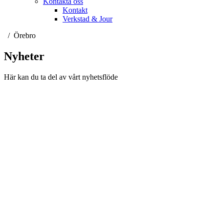
Kontakta oss
Kontakt
Verkstad & Jour
Örebro
Nyheter
Här kan du ta del av vårt nyhetsflöde
Neoplan är officiell importör för MAN Truck & Bus AGs
bussprogram i Sverige vilket innefattar varumärkena Neoplan och
MAN. Lion's Trucks AB är officiell importör för MAN Truck &
Bus AGs lastbilsprogram samt MAN Transportbilar.
Svenska Neoplan AB