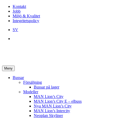
Kontakt
Jobb
Miljö & Kvalitet
Integritetspolicy
SV
Meny
Bussar
Försäljning
Bussar på lager
Modeller
MAN Lion’s City
MAN Lion’s City E – elbuss
Nya MAN Lion’s City
MAN Lion’s Intercity
Neoplan Skyliner