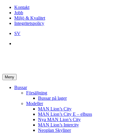
Kontakt
Jobb
Miljö & Kvalitet
Integritetspolicy
SV
Meny
Bussar
Försäljning
Bussar på lager
Modeller
MAN Lion’s City
MAN Lion’s City E – elbuss
Nya MAN Lion’s City
MAN Lion’s Intercity
Neoplan Skyliner