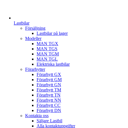
Lastbilar
Försäljning
Lastbilar på lager
Modeller
MAN TGX
MAN TGS
MAN TGM
MAN TGL
Elektriska lastbilar
Förarhytter
Förarhytt GX
Förarhytt GM
Förarhytt GN
Förarhytt TM
Förarhytt TN
Förarhytt NN
Förarhytt CC
Förarhytt DN
Kontakta oss
Säljare Lastbil
Alla kontaktuppgifter