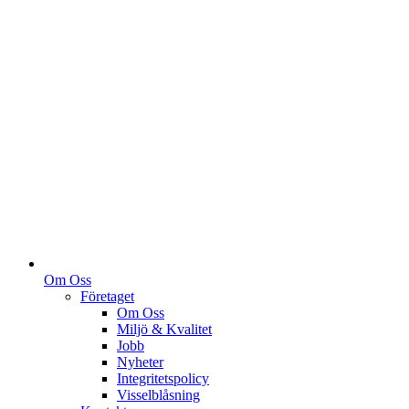
Om Oss
Företaget
Om Oss
Miljö & Kvalitet
Jobb
Nyheter
Integritetspolicy
Visselblåsning