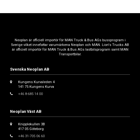
Neoplan är officiell importör för MAN Truck & Bus AGs bussprogram i
Sverige vilket innefattar varumärkena Neoplan och MAN. Lion's Trucks AB
är officiell importör för MAN Truck & Bus AGs lastbilsprogram samt MAN
Transportbilar.
Svenska Neoplan AB
Kungens Kurvaleden 4
141 75 Kungens Kurva
+46 8-685 14 00
Neoplan Väst AB
Knipplekullen 3B
417 05 Göteborg
+46 31-705 06 60