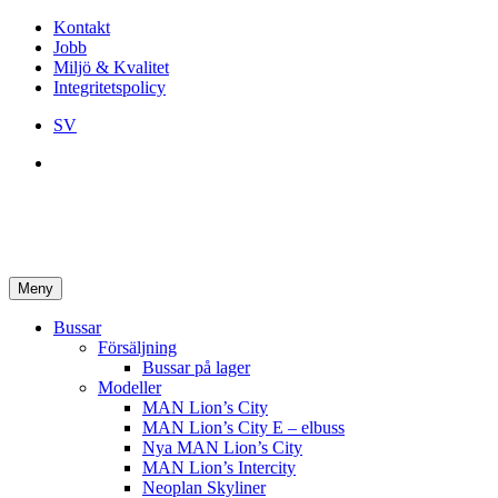
Kontakt
Jobb
Miljö & Kvalitet
Integritetspolicy
SV
Meny
Bussar
Försäljning
Bussar på lager
Modeller
MAN Lion’s City
MAN Lion’s City E – elbuss
Nya MAN Lion’s City
MAN Lion’s Intercity
Neoplan Skyliner