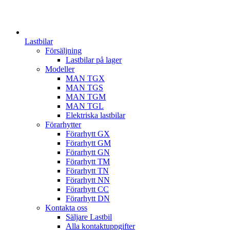
Lastbilar
Försäljning
Lastbilar på lager
Modeller
MAN TGX
MAN TGS
MAN TGM
MAN TGL
Elektriska lastbilar
Förarhytter
Förarhytt GX
Förarhytt GM
Förarhytt GN
Förarhytt TM
Förarhytt TN
Förarhytt NN
Förarhytt CC
Förarhytt DN
Kontakta oss
Säljare Lastbil
Alla kontaktuppgifter