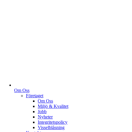
Om Oss
Företaget
Om Oss
Miljö & Kvalitet
Jobb
Nyheter
Integritetspolicy
Visselblåsning