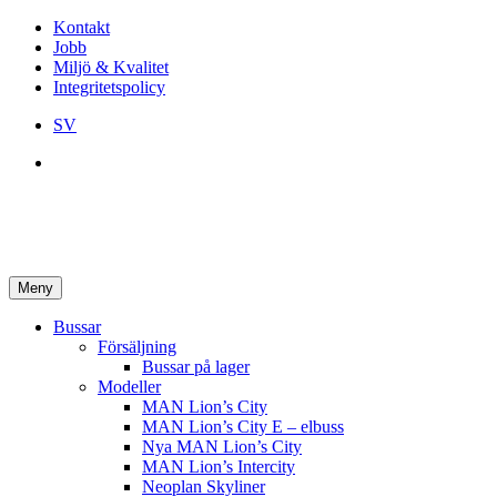
Kontakt
Jobb
Miljö & Kvalitet
Integritetspolicy
SV
Meny
Bussar
Försäljning
Bussar på lager
Modeller
MAN Lion’s City
MAN Lion’s City E – elbuss
Nya MAN Lion’s City
MAN Lion’s Intercity
Neoplan Skyliner