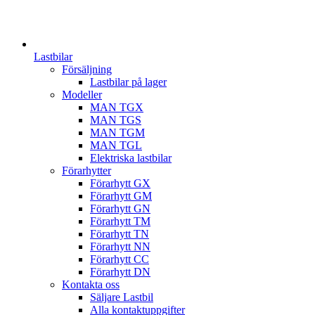
Lastbilar
Försäljning
Lastbilar på lager
Modeller
MAN TGX
MAN TGS
MAN TGM
MAN TGL
Elektriska lastbilar
Förarhytter
Förarhytt GX
Förarhytt GM
Förarhytt GN
Förarhytt TM
Förarhytt TN
Förarhytt NN
Förarhytt CC
Förarhytt DN
Kontakta oss
Säljare Lastbil
Alla kontaktuppgifter