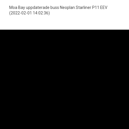
Moa Bay uppdaterade buss Neoplan Starliner P11 EEV
(2022-02-01 14:02:36)
Neoplan är officiell importör för MAN Truck & Bus AGs bussprogram i
Sverige vilket innefattar varumärkena Neoplan och MAN. Lion's Trucks AB
är officiell importör för MAN Truck & Bus AGs lastbilsprogram samt MAN
Transportbilar.
Svenska Neoplan AB
Kungens Kurvaleden 4