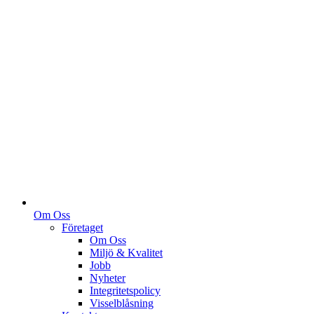
Om Oss
Företaget
Om Oss
Miljö & Kvalitet
Jobb
Nyheter
Integritetspolicy
Visselblåsning