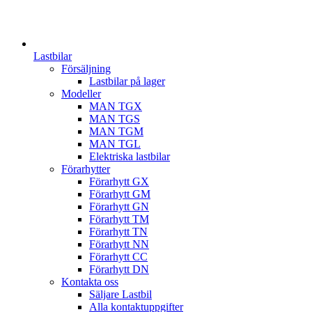
Lastbilar
Försäljning
Lastbilar på lager
Modeller
MAN TGX
MAN TGS
MAN TGM
MAN TGL
Elektriska lastbilar
Förarhytter
Förarhytt GX
Förarhytt GM
Förarhytt GN
Förarhytt TM
Förarhytt TN
Förarhytt NN
Förarhytt CC
Förarhytt DN
Kontakta oss
Säljare Lastbil
Alla kontaktuppgifter