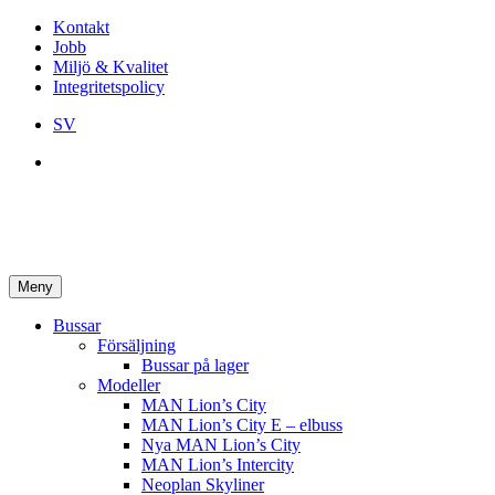
Kontakt
Jobb
Miljö & Kvalitet
Integritetspolicy
SV
Meny
Bussar
Försäljning
Bussar på lager
Modeller
MAN Lion’s City
MAN Lion’s City E – elbuss
Nya MAN Lion’s City
MAN Lion’s Intercity
Neoplan Skyliner