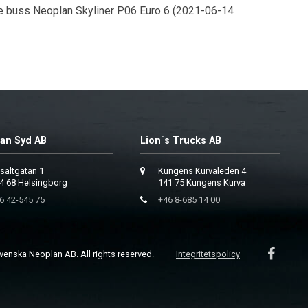
 buss Neoplan Skyliner P06 Euro 6 (2021-06-14
an Syd AB
Lion´s Trucks AB
saltgatan 1
Kungens Kurvaleden 4
4 68 Helsingborg
141 75 Kungens Kurva
6 42-545 75
+46 8-685 14 00
enska Neoplan AB. All rights reserved.
Integritetspolicy