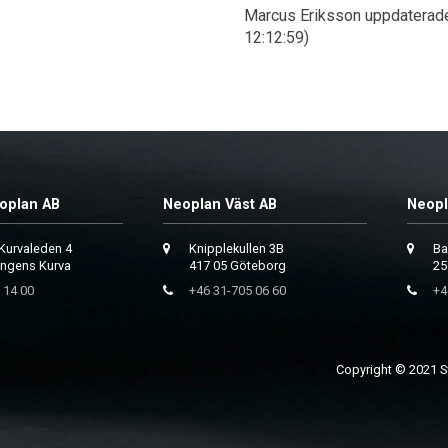
Marcus Eriksson uppdaterade
12:12:59)
oplan AB
Neoplan Väst AB
Neopl
Kurvaleden 4
Knipplekullen 3B
Ba
ungens Kurva
417 05 Göteborg
25
 14 00
+46 31-705 06 60
+4
Copyright © 2021 Sv