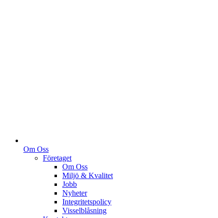
Om Oss
Företaget
Om Oss
Miljö & Kvalitet
Jobb
Nyheter
Integritetspolicy
Visselblåsning