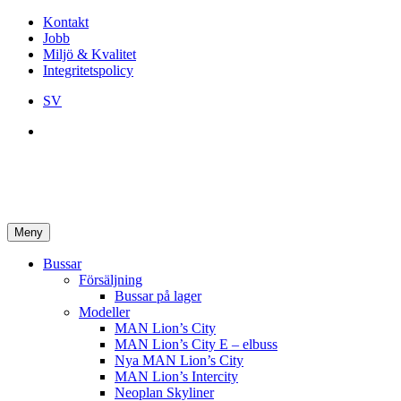
Kontakt
Jobb
Miljö & Kvalitet
Integritetspolicy
SV
Meny
Bussar
Försäljning
Bussar på lager
Modeller
MAN Lion’s City
MAN Lion’s City E – elbuss
Nya MAN Lion’s City
MAN Lion’s Intercity
Neoplan Skyliner