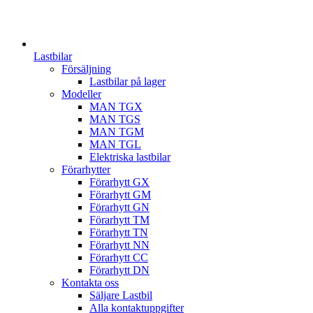
Lastbilar
Försäljning
Lastbilar på lager
Modeller
MAN TGX
MAN TGS
MAN TGM
MAN TGL
Elektriska lastbilar
Förarhytter
Förarhytt GX
Förarhytt GM
Förarhytt GN
Förarhytt TM
Förarhytt TN
Förarhytt NN
Förarhytt CC
Förarhytt DN
Kontakta oss
Säljare Lastbil
Alla kontaktuppgifter