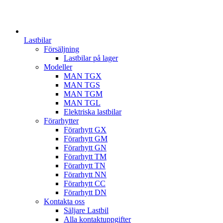
Lastbilar
Försäljning
Lastbilar på lager
Modeller
MAN TGX
MAN TGS
MAN TGM
MAN TGL
Elektriska lastbilar
Förarhytter
Förarhytt GX
Förarhytt GM
Förarhytt GN
Förarhytt TM
Förarhytt TN
Förarhytt NN
Förarhytt CC
Förarhytt DN
Kontakta oss
Säljare Lastbil
Alla kontaktuppgifter