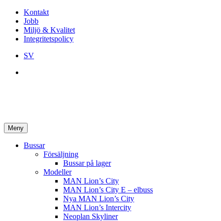
Kontakt
Jobb
Miljö & Kvalitet
Integritetspolicy
SV
Meny
Bussar
Försäljning
Bussar på lager
Modeller
MAN Lion’s City
MAN Lion’s City E – elbuss
Nya MAN Lion’s City
MAN Lion’s Intercity
Neoplan Skyliner