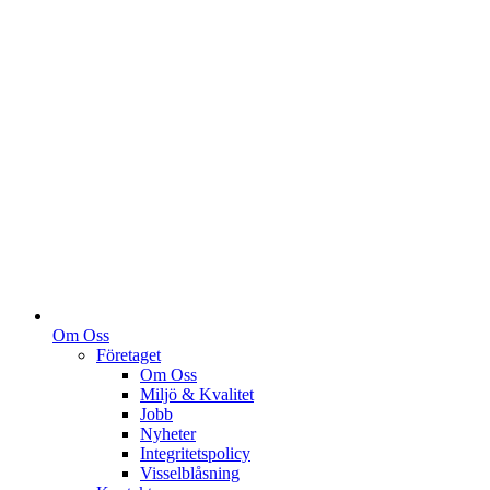
Om Oss
Företaget
Om Oss
Miljö & Kvalitet
Jobb
Nyheter
Integritetspolicy
Visselblåsning