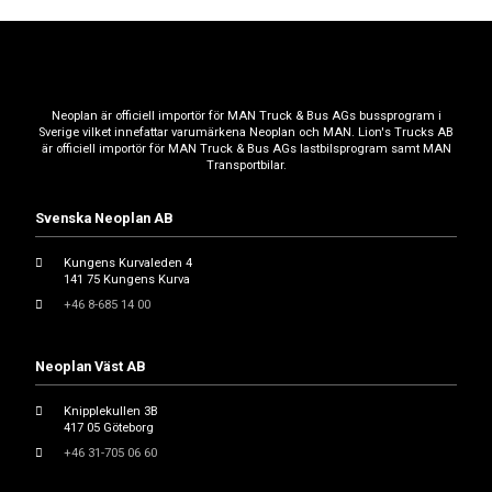
Neoplan är officiell importör för MAN Truck & Bus AGs bussprogram i
Sverige vilket innefattar varumärkena Neoplan och MAN. Lion's Trucks AB
är officiell importör för MAN Truck & Bus AGs lastbilsprogram samt MAN
Transportbilar.
Svenska Neoplan AB
Kungens Kurvaleden 4
141 75 Kungens Kurva
+46 8-685 14 00
Neoplan Väst AB
Knipplekullen 3B
417 05 Göteborg
+46 31-705 06 60