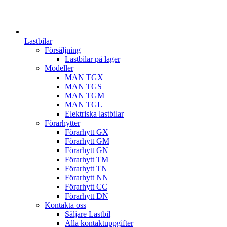
Lastbilar
Försäljning
Lastbilar på lager
Modeller
MAN TGX
MAN TGS
MAN TGM
MAN TGL
Elektriska lastbilar
Förarhytter
Förarhytt GX
Förarhytt GM
Förarhytt GN
Förarhytt TM
Förarhytt TN
Förarhytt NN
Förarhytt CC
Förarhytt DN
Kontakta oss
Säljare Lastbil
Alla kontaktuppgifter