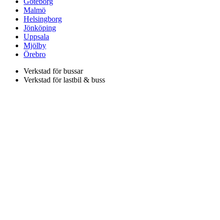
Göteborg
Malmö
Helsingborg
Jönköping
Uppsala
Mjölby
Örebro
Verkstad för bussar
Verkstad för lastbil & buss
Neoplan är officiell importör för MAN Truck & Bus AGs
bussprogram i Sverige vilket innefattar varumärkena Neoplan och
MAN. Lion's Trucks AB är officiell importör för MAN Truck &
Bus AGs lastbilsprogram samt MAN Transportbilar.
Svenska Neoplan AB