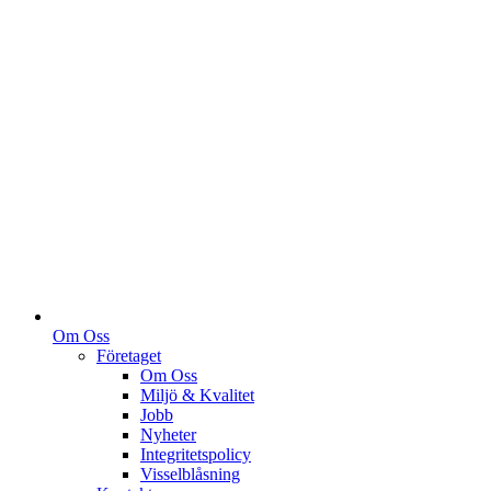
Om Oss
Företaget
Om Oss
Miljö & Kvalitet
Jobb
Nyheter
Integritetspolicy
Visselblåsning