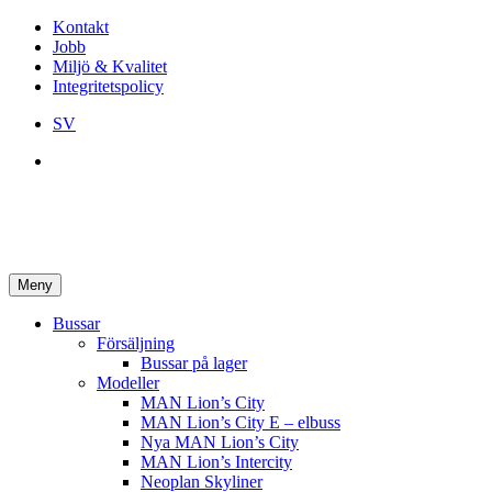
Kontakt
Jobb
Miljö & Kvalitet
Integritetspolicy
SV
Meny
Bussar
Försäljning
Bussar på lager
Modeller
MAN Lion’s City
MAN Lion’s City E – elbuss
Nya MAN Lion’s City
MAN Lion’s Intercity
Neoplan Skyliner