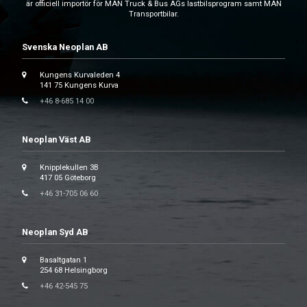
är officiell importör för MAN Truck & Bus AGs lastbilsprogram samt MAN
Transportbilar.
Svenska Neoplan AB
Kungens Kurvaleden 4
141 75 Kungens Kurva
+46 8-685 14 00
Neoplan Väst AB
Knipplekullen 3B
417 05 Göteborg
+46 31-705 06 60
Neoplan Syd AB
Basaltgatan 1
254 68 Helsingborg
+46 42-545 75