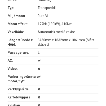
Typ:
Transportbil
Miljömotor:
Euro VI
Motoreffekt:
177hk (130kW), 410Nm
Växellåda:
Automatisk med 8 växlar
Längd x Bredd x
3450mm x 1832mm x 1861mm (Mått i
Höjd:
skåpet)
Passagerare:
2
AC:
Video:
Parkeringsvärmare
motor/hytt
Verktygslåda
Kaffebryggare
Kylskåp