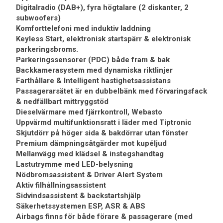
Digitalradio (DAB+), fyra högtalare (2 diskanter, 2
subwoofers)
Komforttelefoni med induktiv laddning
Keyless Start, elektronisk startspärr & elektronisk
parkeringsbroms.
Parkeringssensorer (PDC) både fram & bak
Backkamerasystem med dynamiska riktlinjer
Farthållare & Intelligent hastighetsassistans
Passagerarsätet är en dubbelbänk med förvaringsfack
& nedfällbart mittryggstöd
Dieselvärmare med fjärrkontroll, Webasto
Uppvärmd multifunktionsratt i läder med Tiptronic
Skjutdörr på höger sida & bakdörrar utan fönster
Premium dämpningsåtgärder mot kupéljud
Mellanvägg med klädsel & instegshandtag
Lastutrymme med LED-belysning
Nödbromsassistent & Driver Alert System
Aktiv filhållningsassistent
Sidvindsassistent & backstartshjälp
Säkerhetssystemen ESP, ASR & ABS
Airbags finns för både förare & passagerare (med