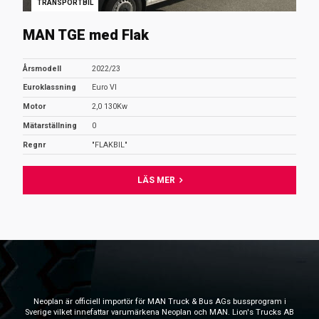
TRANSPORTBIL
MAN TGE med Flak
Årsmodell
2022/23
Euroklassning
Euro VI
Motor
2,0 130Kw
Mätarställning
0
Regnr
"FLAKBIL"
LÄS MER
Neoplan är officiell importör för MAN Truck & Bus AGs bussprogram i
Sverige vilket innefattar varumärkena Neoplan och MAN. Lion's Trucks AB