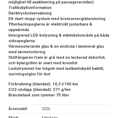
möjlighet till avaktivering på passagerarsidan)
Trafikskyltsinformation
Däcktrycksövervakning
Ett start-stopp-system med bromsenergiåtervinning
Ytterbackspeglarna är elektriskt justerbara &
uppvärmda
Intergrerad LED-belysning & vidvinkelområde på båda
sidospeglarna
Värmeisolerande glas & en vindruta i laminerat glas
med värmeisolering
Stötfångaren fram är grå med en lackerad dekorlist,
och kylargrillen är svart med kromlist
Lastutrymmet har trägolv med lastkantskydd baktill,
surrningsöglor för last
Förbrukning (blandad): 10,3 l/100 km
CO2-utsläpp (blandad): 271 g/km
Bränsletank som rymmer 75 liter
Årsmodell:
2026
Skick:
Fabriksny