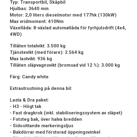
Typ: Transportbil, Skåpbil
Hjulbas: 3640 mm
Motor: 2,0 liters dieselmotor med 177hk (130kW)
Max vridmoment: 410Nm
Växellåda: 8-växlad automatlåda för fyrhjulsdrift (4x4,
4WD)
Tillåten totalvikt: 3.500 kg
Tjänstevikt (med förare): 2.564 kg
Max lastvikt: 936 kg
Tillåten släpvagnsvikt (bromsad vid 12 %): 3.000 kg
Färg: Candy white
Extrautrustning på denna bil:
Lasta & Dra paket:
- H3 - Högt tak
- Fast dragkrok (inkl. stabiliseringssystem av släpet)
- Fotsteg bak, över halva bredden
- Sidosittande markeringsljus
- Bakdörrar med förstorad öppningsvinkel