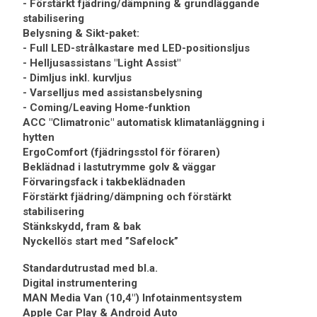
- Förstärkt fjädring/dämpning & grundläggande
stabilisering
Belysning & Sikt-paket:
- Full LED-strålkastare med LED-positionsljus
- Helljusassistans "Light Assist"
- Dimljus inkl. kurvljus
- Varselljus med assistansbelysning
- Coming/Leaving Home-funktion
ACC "Climatronic" automatisk klimatanläggning i
hytten
ErgoComfort (fjädringsstol för föraren)
Beklädnad i lastutrymme golv & väggar
Förvaringsfack i takbeklädnaden
Förstärkt fjädring/dämpning och förstärkt
stabilisering
Stänkskydd, fram & bak
Nyckellös start med ”Safelock”
Standardutrustad med bl.a.
Digital instrumentering
MAN Media Van (10,4") Infotainmentsystem
Apple Car Play & Android Auto