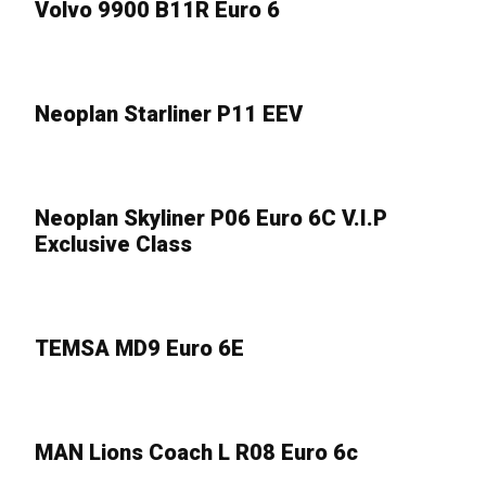
Volvo 9900 B11R Euro 6
28
jul
Neoplan Starliner P11 EEV
12
mar
Neoplan Skyliner P06 Euro 6C V.I.P
27
Exclusive Class
feb
TEMSA MD9 Euro 6E
2
dec
MAN Lions Coach L R08 Euro 6c
20