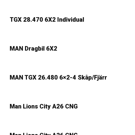
okt
TGX 28.470 6X2 Individual
16
jun
MAN Dragbil 6X2
13
maj
MAN TGX 26.480 6×2-4 Skåp/Fjärr
14
dec
Man Lions City A26 CNG
13
sep