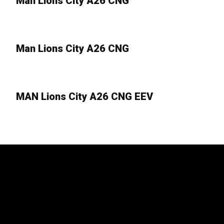
Man Lions City A26 CNG
13
sep
Man Lions City A26 CNG
13
sep
MAN Lions City A26 CNG EEV
13
sep