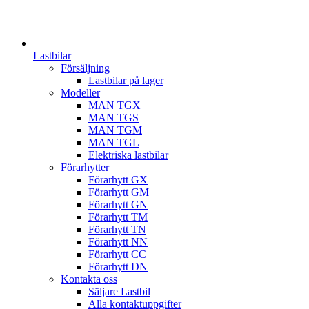
Lastbilar
Försäljning
Lastbilar på lager
Modeller
MAN TGX
MAN TGS
MAN TGM
MAN TGL
Elektriska lastbilar
Förarhytter
Förarhytt GX
Förarhytt GM
Förarhytt GN
Förarhytt TM
Förarhytt TN
Förarhytt NN
Förarhytt CC
Förarhytt DN
Kontakta oss
Säljare Lastbil
Alla kontaktuppgifter