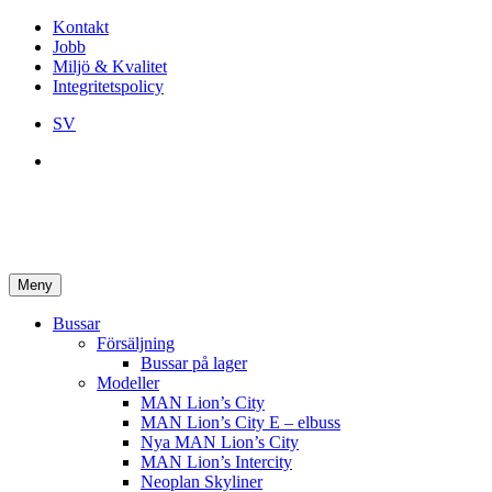
Kontakt
Jobb
Miljö & Kvalitet
Integritetspolicy
SV
Meny
Bussar
Försäljning
Bussar på lager
Modeller
MAN Lion’s City
MAN Lion’s City E – elbuss
Nya MAN Lion’s City
MAN Lion’s Intercity
Neoplan Skyliner