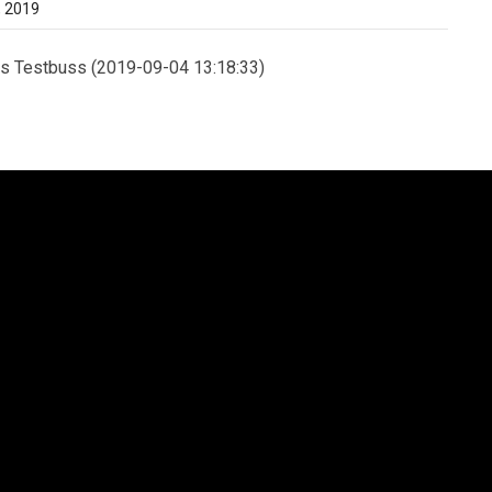
 2019
ss Testbuss (2019-09-04 13:18:33)
an Syd AB
Lion´s Trucks AB
saltgatan 1
Kungens Kurvaleden 4
4 68 Helsingborg
141 75 Kungens Kurva
6 42-545 75
+46 8-685 14 00
enska Neoplan AB. All rights reserved.
Integritetspolicy