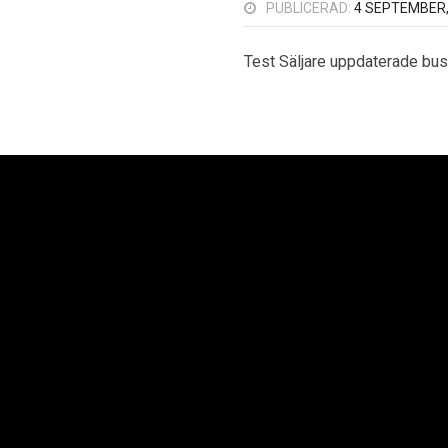
PUBLICERAD:
4 SEPTEMBER,
Test Säljare uppdaterade bu
oplan AB
Neoplan Väst AB
Neopl
Kurvaleden 4
Knipplekullen 3B
Ba
ungens Kurva
417 05 Göteborg
25
 14 00
+46 31-705 06 60
+4
Copyright © 2021 Sv