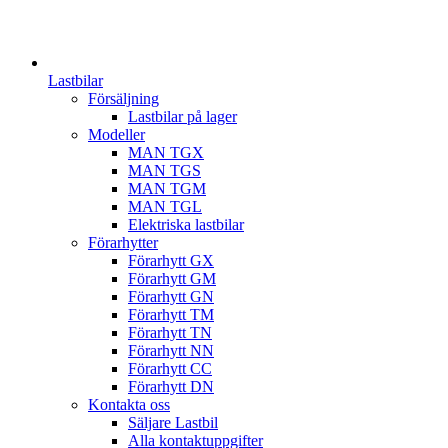
Lastbilar
Försäljning
Lastbilar på lager
Modeller
MAN TGX
MAN TGS
MAN TGM
MAN TGL
Elektriska lastbilar
Förarhytter
Förarhytt GX
Förarhytt GM
Förarhytt GN
Förarhytt TM
Förarhytt TN
Förarhytt NN
Förarhytt CC
Förarhytt DN
Kontakta oss
Säljare Lastbil
Alla kontaktuppgifter