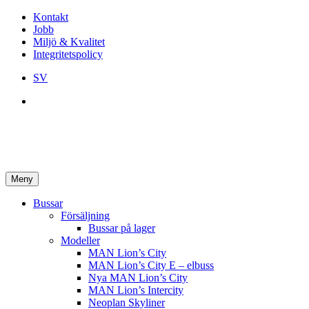
Kontakt
Jobb
Miljö & Kvalitet
Integritetspolicy
SV
Meny
Bussar
Försäljning
Bussar på lager
Modeller
MAN Lion’s City
MAN Lion’s City E – elbuss
Nya MAN Lion’s City
MAN Lion’s Intercity
Neoplan Skyliner