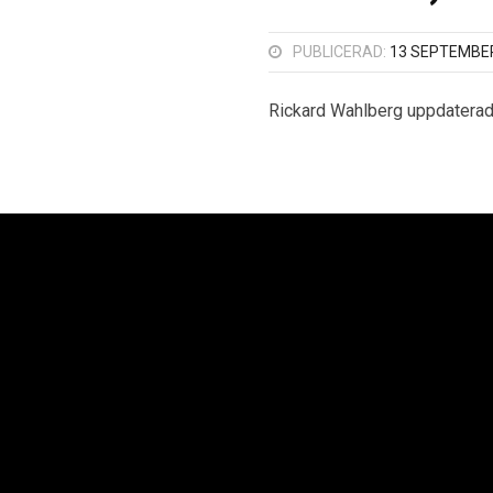
PUBLICERAD:
13 SEPTEMBER
Rickard Wahlberg uppdatera
oplan AB
Neoplan Väst AB
Neopl
Kurvaleden 4
Knipplekullen 3B
Ba
ungens Kurva
417 05 Göteborg
25
 14 00
+46 31-705 06 60
+4
Copyright © 2021 Sv