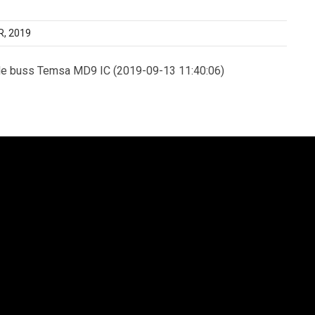
, 2019
de buss Temsa MD9 IC (2019-09-13 11:40:06)
an Syd AB
Lion´s Trucks AB
saltgatan 1
Kungens Kurvaleden 4
4 68 Helsingborg
141 75 Kungens Kurva
6 42-545 75
+46 8-685 14 00
enska Neoplan AB. All rights reserved.
Integritetspolicy