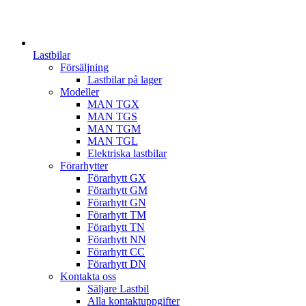
Lastbilar
Försäljning
Lastbilar på lager
Modeller
MAN TGX
MAN TGS
MAN TGM
MAN TGL
Elektriska lastbilar
Förarhytter
Förarhytt GX
Förarhytt GM
Förarhytt GN
Förarhytt TM
Förarhytt TN
Förarhytt NN
Förarhytt CC
Förarhytt DN
Kontakta oss
Säljare Lastbil
Alla kontaktuppgifter