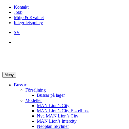
Kontakt
Jobb
Miljö & Kvalitet
Integritetspolicy
SV
Meny
Bussar
Försäljning
Bussar på lager
Modeller
MAN Lion’s City
MAN Lion’s City E – elbuss
Nya MAN Lion’s City
MAN Lion’s Intercity
Neoplan Skyliner