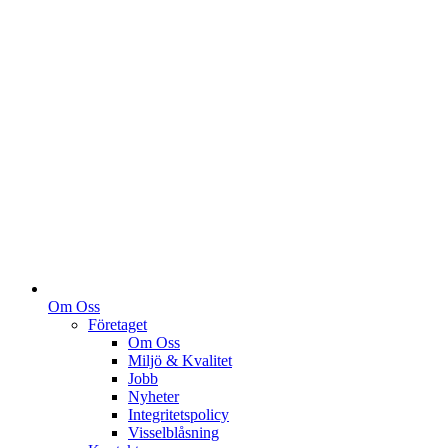
Om Oss
Företaget
Om Oss
Miljö & Kvalitet
Jobb
Nyheter
Integritetspolicy
Visselblåsning