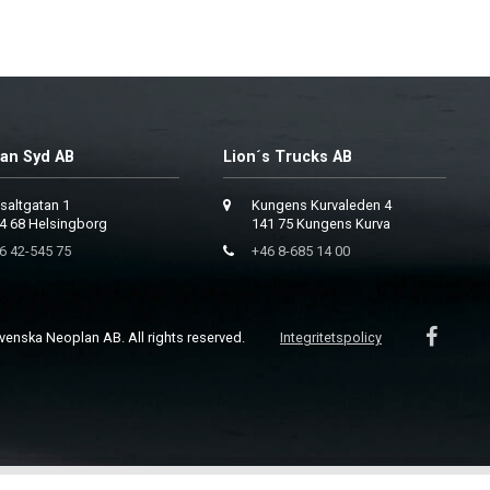
an Syd AB
Lion´s Trucks AB
saltgatan 1
Kungens Kurvaleden 4
4 68 Helsingborg
141 75 Kungens Kurva
6 42-545 75
+46 8-685 14 00
enska Neoplan AB. All rights reserved.
Integritetspolicy