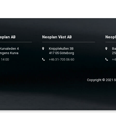
oplan AB
Neoplan Väst AB
Neopl
Kurvaleden 4
Knipplekullen 3B
Ba
ungens Kurva
417 05 Göteborg
25
 14 00
+46 31-705 06 60
+4
Copyright © 2021 Sv