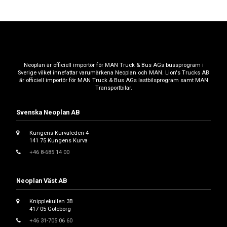
Neoplan är officiell importör för MAN Truck & Bus AGs bussprogram i
Sverige vilket innefattar varumärkena Neoplan och MAN. Lion's Trucks AB
är officiell importör för MAN Truck & Bus AGs lastbilsprogram samt MAN
Transportbilar.
Svenska Neoplan AB
Kungens Kurvaleden 4
141 75 Kungens Kurva
+46 8-685 14 00
Neoplan Väst AB
Knipplekullen 3B
417 05 Göteborg
+46 31-705 06 60