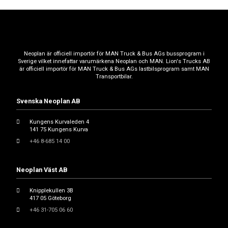
Neoplan är officiell importör för MAN Truck & Bus AGs bussprogram i
Sverige vilket innefattar varumärkena Neoplan och MAN. Lion's Trucks AB
är officiell importör för MAN Truck & Bus AGs lastbilsprogram samt MAN
Transportbilar.
Svenska Neoplan AB
Kungens Kurvaleden 4
141 75 Kungens Kurva
+46 8-685 14 00
Neoplan Väst AB
Knipplekullen 3B
417 05 Göteborg
+46 31-705 06 60