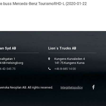
ade buss Merceds-Benz TourismoRHD-L (2020-01-22
an Syd AB
Lion´s Trucks AB
saltgatan 1
Kungens Kurvaleden 4
4 68 Helsingborg
141 75 Kungens Kurva
6 42-545 75
+46 8-685 14 00
enska Neoplan AB. All rights reserved.
Integritetspolicy