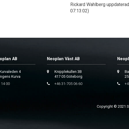
Rickard Wahlberg uppdater
07:13:02)
oplan AB
Neoplan Väst AB
Neopl
Kurvaleden 4
Knipplekullen 3B
Ba
ungens Kurva
417 05 Göteborg
25
 14 00
+46 31-705 06 60
+4
Copyright © 2021 Sv