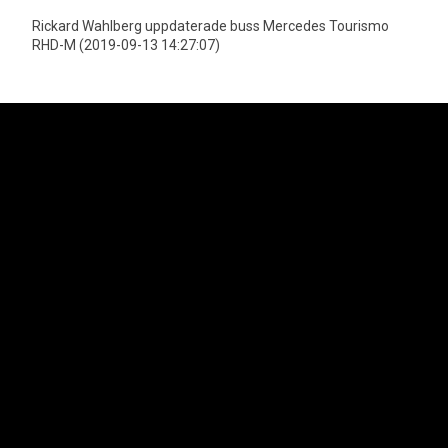
Rickard Wahlberg uppdaterade buss Mercedes Tourismo
RHD-M (2019-09-13 14:27:07)
Neoplan är officiell importör för MAN Truck & Bus AGs bussprogram i
Sverige vilket innefattar varumärkena Neoplan och MAN. Lion's Trucks AB
är officiell importör för MAN Truck & Bus AGs lastbilsprogram samt MAN
Transportbilar.
Svenska Neoplan AB
Kungens Kurvaleden 4