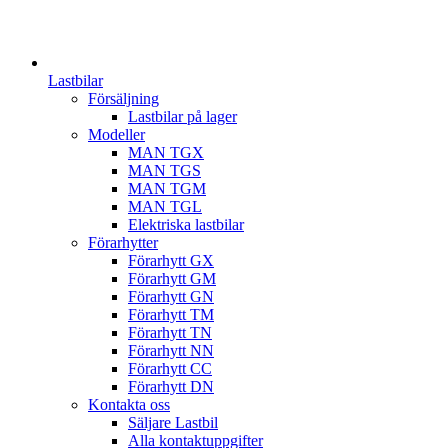
Lastbilar
Försäljning
Lastbilar på lager
Modeller
MAN TGX
MAN TGS
MAN TGM
MAN TGL
Elektriska lastbilar
Förarhytter
Förarhytt GX
Förarhytt GM
Förarhytt GN
Förarhytt TM
Förarhytt TN
Förarhytt NN
Förarhytt CC
Förarhytt DN
Kontakta oss
Säljare Lastbil
Alla kontaktuppgifter