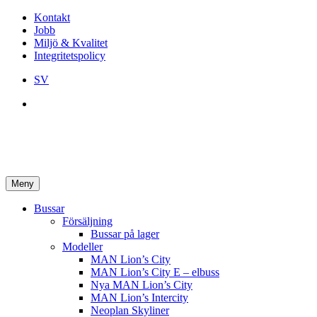
Kontakt
Jobb
Miljö & Kvalitet
Integritetspolicy
SV
Meny
Bussar
Försäljning
Bussar på lager
Modeller
MAN Lion’s City
MAN Lion’s City E – elbuss
Nya MAN Lion’s City
MAN Lion’s Intercity
Neoplan Skyliner