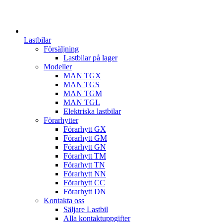
Lastbilar
Försäljning
Lastbilar på lager
Modeller
MAN TGX
MAN TGS
MAN TGM
MAN TGL
Elektriska lastbilar
Förarhytter
Förarhytt GX
Förarhytt GM
Förarhytt GN
Förarhytt TM
Förarhytt TN
Förarhytt NN
Förarhytt CC
Förarhytt DN
Kontakta oss
Säljare Lastbil
Alla kontaktuppgifter