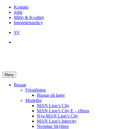
Kontakt
Jobb
Miljö & Kvalitet
Integritetspolicy
SV
Meny
Bussar
Försäljning
Bussar på lager
Modeller
MAN Lion’s City
MAN Lion’s City E – elbuss
Nya MAN Lion’s City
MAN Lion’s Intercity
Neoplan Skyliner