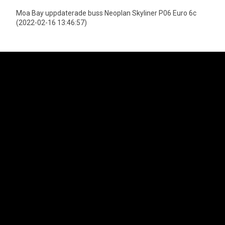
Moa Bay uppdaterade buss Neoplan Skyliner P06 Euro 6c
(2022-02-16 13:46:57)
Neoplan är officiell importör för MAN Truck & Bus AGs bussprogram i
Sverige vilket innefattar varumärkena Neoplan och MAN. Lion's Trucks AB
är officiell importör för MAN Truck & Bus AGs lastbilsprogram samt MAN
Transportbilar.
Svenska Neoplan AB
Kungens Kurvaleden 4