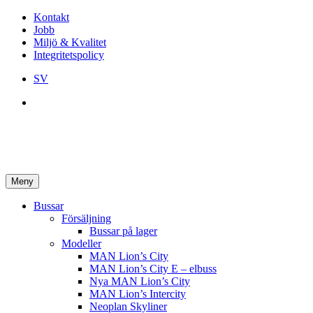
Kontakt
Jobb
Miljö & Kvalitet
Integritetspolicy
SV
Meny
Bussar
Försäljning
Bussar på lager
Modeller
MAN Lion’s City
MAN Lion’s City E – elbuss
Nya MAN Lion’s City
MAN Lion’s Intercity
Neoplan Skyliner