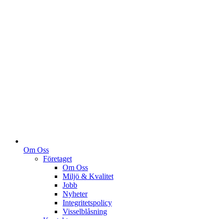
Om Oss
Företaget
Om Oss
Miljö & Kvalitet
Jobb
Nyheter
Integritetspolicy
Visselblåsning