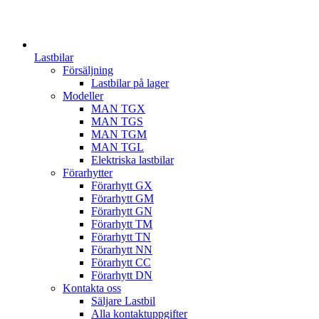
Lastbilar
Försäljning
Lastbilar på lager
Modeller
MAN TGX
MAN TGS
MAN TGM
MAN TGL
Elektriska lastbilar
Förarhytter
Förarhytt GX
Förarhytt GM
Förarhytt GN
Förarhytt TM
Förarhytt TN
Förarhytt NN
Förarhytt CC
Förarhytt DN
Kontakta oss
Säljare Lastbil
Alla kontaktuppgifter