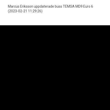
Marcus Eriksson uppdaterade buss TEMSA MD9 Euro 6
(2023-02-21 11:29:26)
Neoplan är officiell importör för MAN Truck & Bus AGs bussprogram i
Sverige vilket innefattar varumärkena Neoplan och MAN. Lion's Trucks AB
är officiell importör för MAN Truck & Bus AGs lastbilsprogram samt MAN
Transportbilar.
Svenska Neoplan AB
Kungens Kurvaleden 4