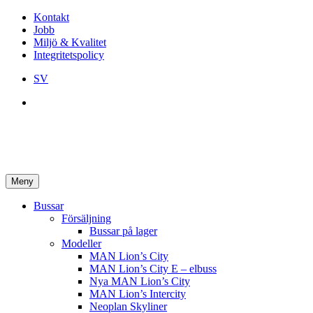
Kontakt
Jobb
Miljö & Kvalitet
Integritetspolicy
SV
Meny
Bussar
Försäljning
Bussar på lager
Modeller
MAN Lion’s City
MAN Lion’s City E – elbuss
Nya MAN Lion’s City
MAN Lion’s Intercity
Neoplan Skyliner