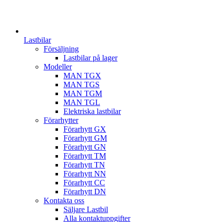
Lastbilar
Försäljning
Lastbilar på lager
Modeller
MAN TGX
MAN TGS
MAN TGM
MAN TGL
Elektriska lastbilar
Förarhytter
Förarhytt GX
Förarhytt GM
Förarhytt GN
Förarhytt TM
Förarhytt TN
Förarhytt NN
Förarhytt CC
Förarhytt DN
Kontakta oss
Säljare Lastbil
Alla kontaktuppgifter