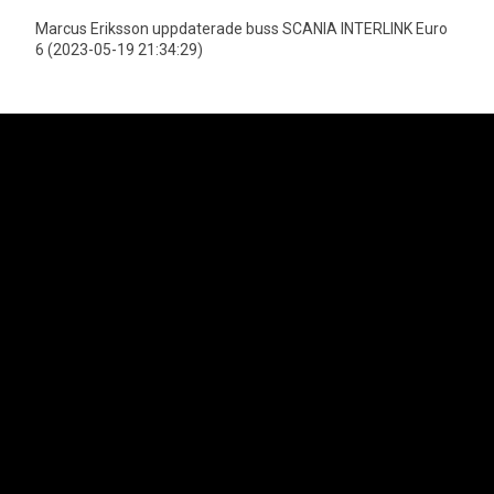
Marcus Eriksson uppdaterade buss SCANIA INTERLINK Euro
6 (2023-05-19 21:34:29)
Neoplan är officiell importör för MAN Truck & Bus AGs bussprogram i
Sverige vilket innefattar varumärkena Neoplan och MAN. Lion's Trucks AB
är officiell importör för MAN Truck & Bus AGs lastbilsprogram samt MAN
Transportbilar.
Svenska Neoplan AB
Kungens Kurvaleden 4