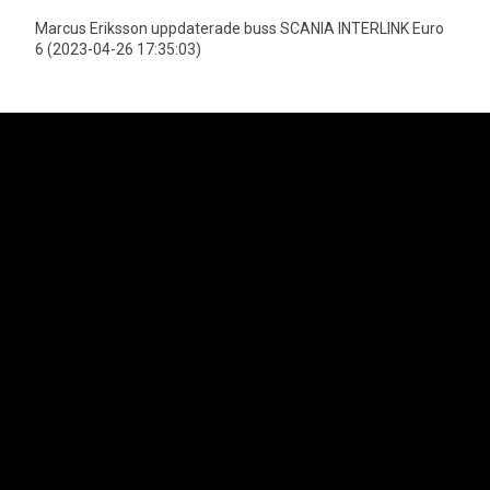
Marcus Eriksson uppdaterade buss SCANIA INTERLINK Euro
6 (2023-04-26 17:35:03)
Neoplan är officiell importör för MAN Truck & Bus AGs bussprogram i
Sverige vilket innefattar varumärkena Neoplan och MAN. Lion's Trucks AB
är officiell importör för MAN Truck & Bus AGs lastbilsprogram samt MAN
Transportbilar.
Svenska Neoplan AB
Kungens Kurvaleden 4