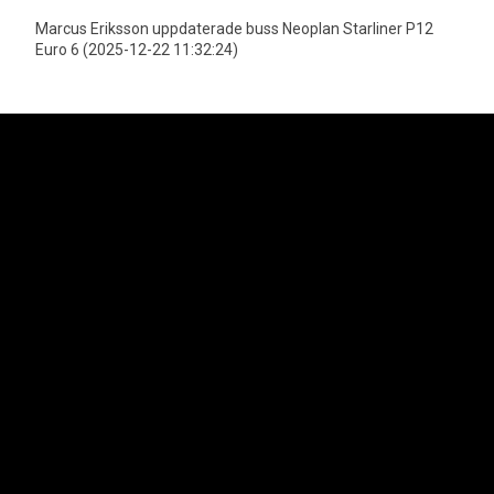
Marcus Eriksson uppdaterade buss Neoplan Starliner P12
Euro 6 (2025-12-22 11:32:24)
Neoplan är officiell importör för MAN Truck & Bus AGs bussprogram i
Sverige vilket innefattar varumärkena Neoplan och MAN. Lion's Trucks AB
är officiell importör för MAN Truck & Bus AGs lastbilsprogram samt MAN
Transportbilar.
Svenska Neoplan AB
Kungens Kurvaleden 4