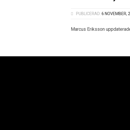
PUBLICERAD:
6 NOVEMBER, 
Marcus Eriksson uppdaterade
oplan AB
Neoplan Väst AB
Neopl
Kurvaleden 4
Knipplekullen 3B
Ba
ungens Kurva
417 05 Göteborg
25
 14 00
+46 31-705 06 60
+4
Copyright © 2021 Sv