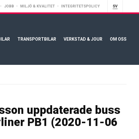
JOBB
MILJÖ & KVALITET
INTEGRITETSPOLICY
SV
ILAR
TRANSPORTBILAR
VERKSTAD & JOUR
OM OSS
sson uppdaterade buss
liner PB1 (2020-11-06