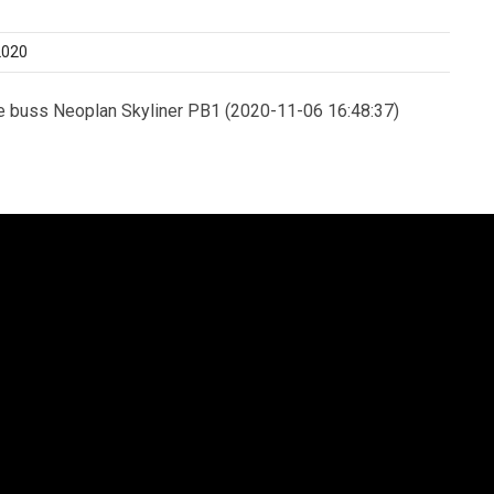
2020
 buss Neoplan Skyliner PB1 (2020-11-06 16:48:37)
an Syd AB
Lion´s Trucks AB
saltgatan 1
Kungens Kurvaleden 4
4 68 Helsingborg
141 75 Kungens Kurva
6 42-545 75
+46 8-685 14 00
enska Neoplan AB. All rights reserved.
Integritetspolicy