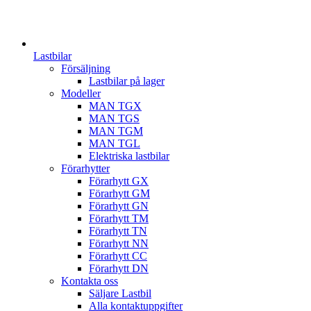
Lastbilar
Försäljning
Lastbilar på lager
Modeller
MAN TGX
MAN TGS
MAN TGM
MAN TGL
Elektriska lastbilar
Förarhytter
Förarhytt GX
Förarhytt GM
Förarhytt GN
Förarhytt TM
Förarhytt TN
Förarhytt NN
Förarhytt CC
Förarhytt DN
Kontakta oss
Säljare Lastbil
Alla kontaktuppgifter