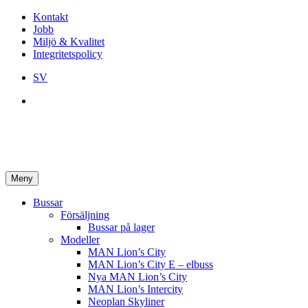
Kontakt
Jobb
Miljö & Kvalitet
Integritetspolicy
SV
Meny
Bussar
Försäljning
Bussar på lager
Modeller
MAN Lion’s City
MAN Lion’s City E – elbuss
Nya MAN Lion’s City
MAN Lion’s Intercity
Neoplan Skyliner