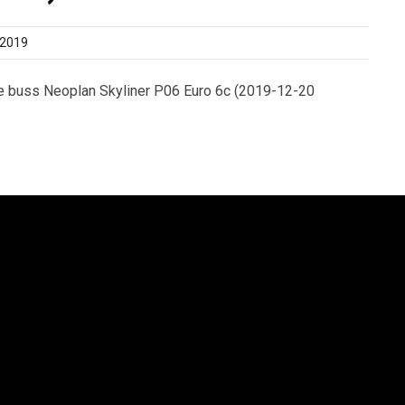
 2019
e buss Neoplan Skyliner P06 Euro 6c (2019-12-20
an Syd AB
Lion´s Trucks AB
saltgatan 1
Kungens Kurvaleden 4
4 68 Helsingborg
141 75 Kungens Kurva
6 42-545 75
+46 8-685 14 00