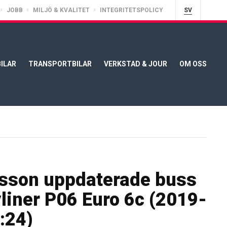
JOBB
MILJÖ & KVALITET
INTEGRITETSPOLICY
SV
ILAR
TRANSPORTBILAR
VERKSTAD & JOUR
OM OSS
sson uppdaterade buss
liner P06 Euro 6c (2019-
:24)