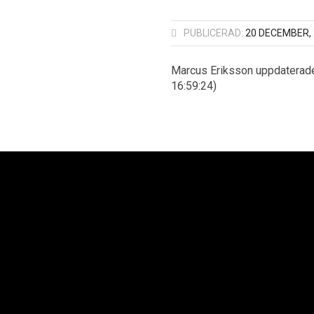
PUBLICERAD:
20 DECEMBER,
Marcus Eriksson uppdaterad
16:59:24)
oplan AB
Neoplan Väst AB
Neopl
Kurvaleden 4
Knipplekullen 3B
Ba
ungens Kurva
417 05 Göteborg
25
 14 00
+46 31-705 06 60
+4