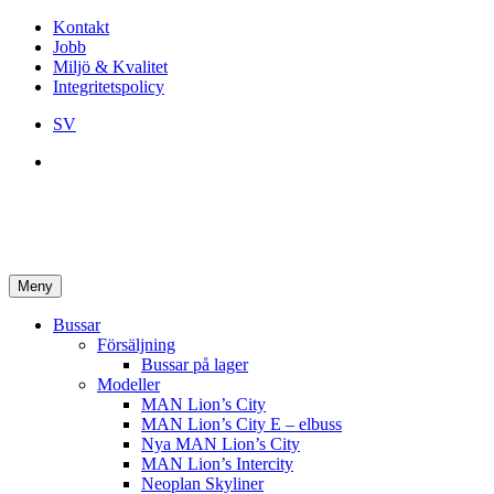
Kontakt
Jobb
Miljö & Kvalitet
Integritetspolicy
SV
Meny
Bussar
Försäljning
Bussar på lager
Modeller
MAN Lion’s City
MAN Lion’s City E – elbuss
Nya MAN Lion’s City
MAN Lion’s Intercity
Neoplan Skyliner