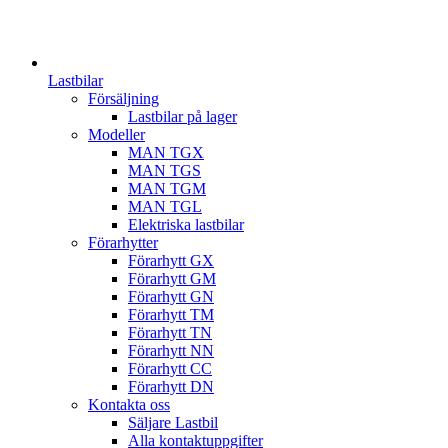
Lastbilar
Försäljning
Lastbilar på lager
Modeller
MAN TGX
MAN TGS
MAN TGM
MAN TGL
Elektriska lastbilar
Förarhytter
Förarhytt GX
Förarhytt GM
Förarhytt GN
Förarhytt TM
Förarhytt TN
Förarhytt NN
Förarhytt CC
Förarhytt DN
Kontakta oss
Säljare Lastbil
Alla kontaktuppgifter