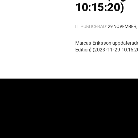
10:15:20)
PUBLICERAD:
29 NOVEMBER,
Marcus Eriksson uppdaterade 
Edition) (2023-11-29 10:15:2
oplan AB
Neoplan Väst AB
Neopl
Kurvaleden 4
Knipplekullen 3B
Ba
ungens Kurva
417 05 Göteborg
25
 14 00
+46 31-705 06 60
+4