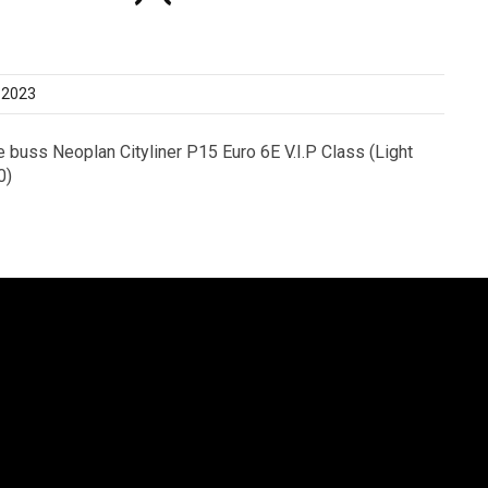
 2023
buss Neoplan Cityliner P15 Euro 6E V.I.P Class (Light
0)
an Syd AB
Lion´s Trucks AB
saltgatan 1
Kungens Kurvaleden 4
4 68 Helsingborg
141 75 Kungens Kurva
6 42-545 75
+46 8-685 14 00