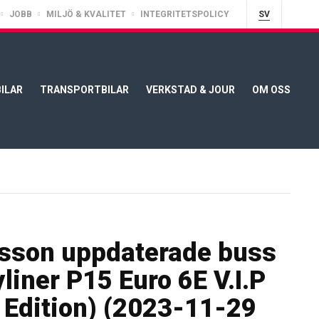
JOBB
MILJÖ & KVALITET
INTEGRITETSPOLICY
SV
ILAR
TRANSPORTBILAR
VERKSTAD & JOUR
OM OSS
sson uppdaterade buss
liner P15 Euro 6E V.I.P
t Edition) (2023-11-29