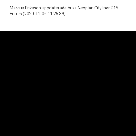
Marcus Eriksson uppdaterade buss Neoplan Cityliner P15
Euro 6 (2020-11-06 11:26:39)
Neoplan är officiell importör för MAN Truck & Bus AGs bussprogram i
Sverige vilket innefattar varumärkena Neoplan och MAN. Lion's Trucks AB
är officiell importör för MAN Truck & Bus AGs lastbilsprogram samt MAN
Transportbilar.
Svenska Neoplan AB
Kungens Kurvaleden 4