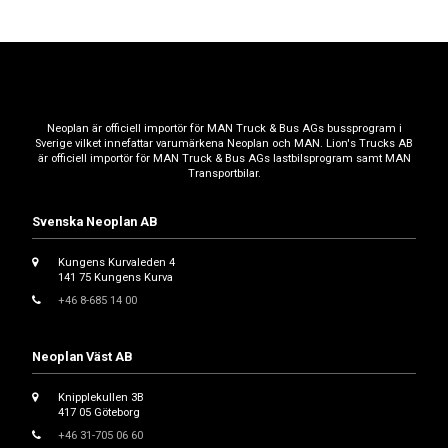
Neoplan är officiell importör för MAN Truck & Bus AGs bussprogram i
Sverige vilket innefattar varumärkena Neoplan och MAN. Lion's Trucks AB
är officiell importör för MAN Truck & Bus AGs lastbilsprogram samt MAN
Transportbilar.
Svenska Neoplan AB
Kungens Kurvaleden 4
141 75 Kungens Kurva
+46 8-685 14 00
Neoplan Väst AB
Knipplekullen 3B
417 05 Göteborg
+46 31-705 06 60