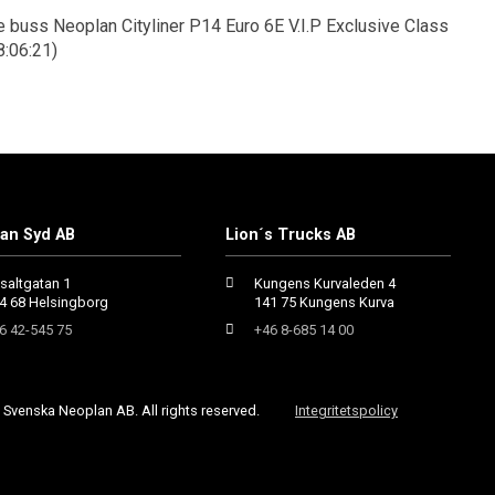
buss Neoplan Cityliner P14 Euro 6E V.I.P Exclusive Class
8:06:21)
an Syd AB
Lion´s Trucks AB
saltgatan 1
Kungens Kurvaleden 4
4 68 Helsingborg
141 75 Kungens Kurva
6 42-545 75
+46 8-685 14 00
Svenska Neoplan AB. All rights reserved.
Integritetspolicy