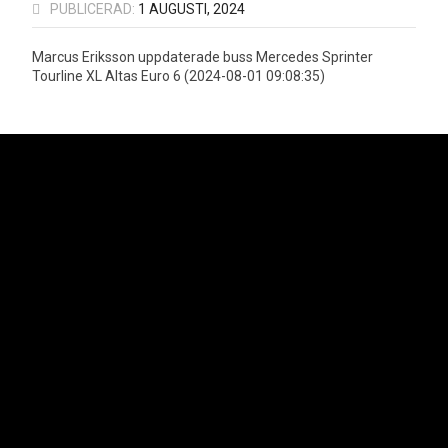
PUBLICERAD:
1 AUGUSTI, 2024
Marcus Eriksson uppdaterade buss Mercedes Sprinter
Tourline XL Altas Euro 6 (2024-08-01 09:08:35)
Neoplan är officiell importör för MAN Truck & Bus AGs bussprogram i
Sverige vilket innefattar varumärkena Neoplan och MAN. Lion's Trucks AB
är officiell importör för MAN Truck & Bus AGs lastbilsprogram samt MAN
Transportbilar.
Svenska Neoplan AB